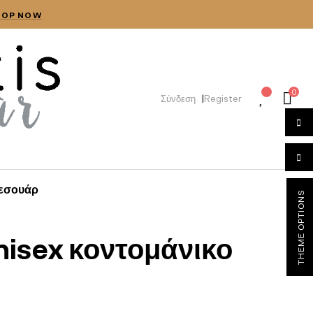
HOP NOW
0
|
Σύνδεση
Register
εσουάρ
THEME OPTIONS
nisex κοντομάνικο