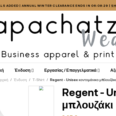
LS ADDED | ANNUAL WINTER CLEARANCE ENDS IN 06:08:29 |
S
κή
Ένδυση
Εργασίας / Επαγγελματικά
Αξ
ρχική
Ένδυση
T-Shirt
Regent - Unisex κοντομάνικο μπλουζάκι
Regent - U
μπλουζάκι